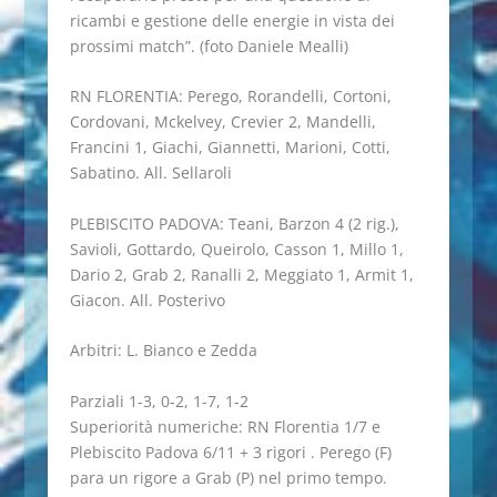
ricambi e gestione delle energie in vista dei
prossimi match”. (foto Daniele Mealli)
RN FLORENTIA: Perego, Rorandelli, Cortoni,
Cordovani, Mckelvey, Crevier 2, Mandelli,
Francini 1, Giachi, Giannetti, Marioni, Cotti,
Sabatino. All. Sellaroli
PLEBISCITO PADOVA: Teani, Barzon 4 (2 rig.),
Savioli, Gottardo, Queirolo, Casson 1, Millo 1,
Dario 2, Grab 2, Ranalli 2, Meggiato 1, Armit 1,
Giacon. All. Posterivo
Arbitri: L. Bianco e Zedda
Parziali 1-3, 0-2, 1-7, 1-2
Superiorità numeriche: RN Florentia 1/7 e
Plebiscito Padova 6/11 + 3 rigori . Perego (F)
para un rigore a Grab (P) nel primo tempo.