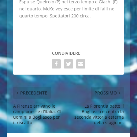
Espulse Queirolo (P) nel terzo tempo e Giachi (F)
nel quarto. McKelvey esce per limite di falli nel
quarto tempo. Spettatori 200 circa.
CONDIVIDERE:
PRECEDENTE
PROSSIMO
A Firenze arrivano le
La Florentia batte il
campionesse d’Italia. Gli
Bogliasco e centra la
uomini a Bogliasco per
seconda vittoria esterna
il riscatto
della stagione.