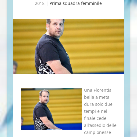
2018
|
Prima squadra femminile
Una Florentia
bella a metà
dura solo due
tempi e nel
finale cede
all’assedio delle
campionesse