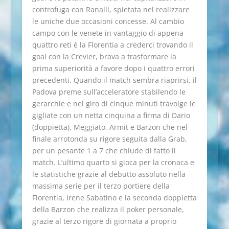
controfuga con Ranalli, spietata nel realizzare
le uniche due occasioni concesse. Al cambio
campo con le venete in vantaggio di appena
quattro reti è la Florentia a crederci trovando il
goal con la Crevier, brava a trasformare la
prima superiorità a favore dopo i quattro errori
precedenti. Quando il match sembra riaprirsi, il
Padova preme sull’acceleratore stabilendo le
gerarchie e nel giro di cinque minuti travolge le
gigliate con un netta cinquina a firma di Dario
(doppietta), Meggiato, Armit e Barzon che nel
finale arrotonda su rigore seguita dalla Grab,
per un pesante 1 a 7 che chiude di fatto il
match. L’ultimo quarto si gioca per la cronaca e
le statistiche grazie al debutto assoluto nella
massima serie per il terzo portiere della
Florentia, Irene Sabatino e la seconda doppietta
della Barzon che realizza il poker personale,
grazie al terzo rigore di giornata a proprio