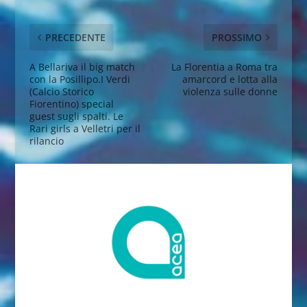
PRECEDENTE
PROSSIMO
A Bellariva il big match
La Florentia a Roma tra
con la Posillipo.I Verdi
amarcord e lotta alla
(Calcio Storico
violenza sulle donne
Fiorentino) special
guest sugli spalti. Le
Rari girls a Velletri per il
rilancio