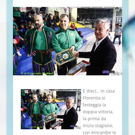
E dieci… In casa
Florentia si
festeggia la
doppia vittoria,
la prima da
inizio stagione,
con entrambe le