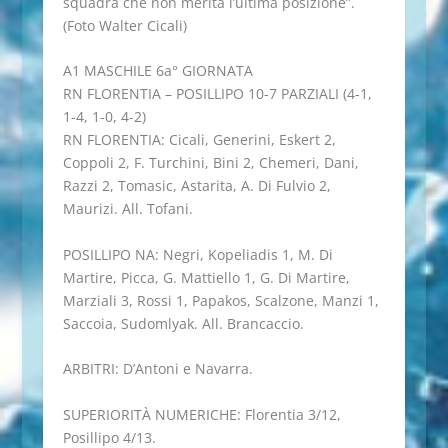
squadra che non merita l’ultima posizione”.
(Foto Walter Cicali)
A1 MASCHILE 6a° GIORNATA
RN FLORENTIA – POSILLIPO 10-7 PARZIALI (4-1,
1-4, 1-0, 4-2)
RN FLORENTIA: Cicali, Generini, Eskert 2,
Coppoli 2, F. Turchini, Bini 2, Chemeri, Dani,
Razzi 2, Tomasic, Astarita, A. Di Fulvio 2,
Maurizi. All. Tofani.
POSILLIPO NA: Negri, Kopeliadis 1, M. Di
Martire, Picca, G. Mattiello 1, G. Di Martire,
Marziali 3, Rossi 1, Papakos, Scalzone, Manzi 1,
Saccoia, Sudomlyak. All. Brancaccio.
ARBITRI: D’Antoni e Navarra.
SUPERIORITÀ NUMERICHE: Florentia 3/12,
Posillipo 4/13.