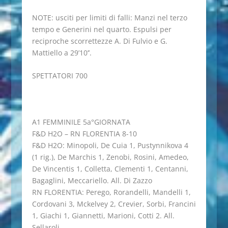
NOTE: usciti per limiti di falli: Manzi nel terzo
tempo e Generini nel quarto. Espulsi per
reciproche scorrettezze A. Di Fulvio e G.
Mattiello a 29’10’’.
SPETTATORI 700
A1 FEMMINILE 5a°GIORNATA
F&D H2O – RN FLORENTIA 8-10
F&D H2O: Minopoli, De Cuia 1, Pustynnikova 4
(1 rig.), De Marchis 1, Zenobi, Rosini, Amedeo,
De Vincentis 1, Colletta, Clementi 1, Centanni,
Bagaglini, Meccariello. All. Di Zazzo
RN FLORENTIA: Perego, Rorandelli, Mandelli 1,
Cordovani 3, Mckelvey 2, Crevier, Sorbi, Francini
1, Giachi 1, Giannetti, Marioni, Cotti 2. All.
Sellaroli