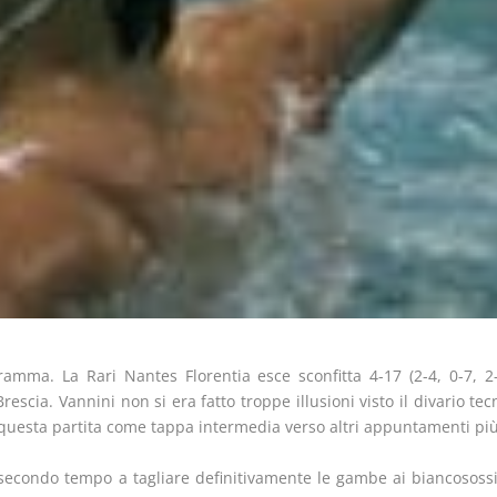
amma. La Rari Nantes Florentia esce sconfitta 4-17 (2-4, 0-7, 2-
Brescia. Vannini non si era fatto troppe illusioni visto il divario t
 questa partita come tappa intermedia verso altri appuntamenti più’
l secondo tempo a tagliare definitivamente le gambe ai biancososs