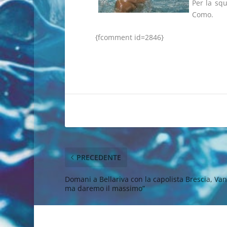
Per la sq
Como.
{fcomment id=2846}
PRECEDENTE
Domani a Bellariva con la capolista Brescia, Vann
ma daremo il massimo”