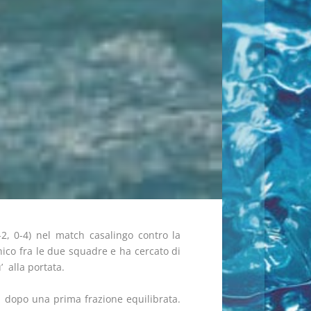
2, 0-4) nel match casalingo contro la
ecnico fra le due squadre e ha cercato di
 alla portata.
i dopo una prima frazione equilibrata.