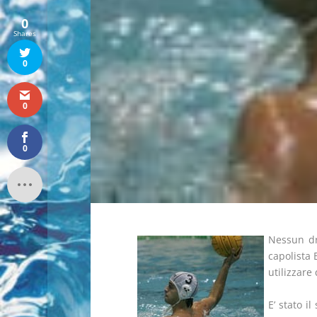
0
Shares
0
0
0
Nessun dr
capolista 
utilizzare
E’ stato i