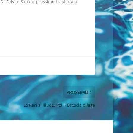
Di Fulvio. Sabato prossimo trasferta a
PROSSIMO
La Rari si illude. Poi il Brescia dilaga