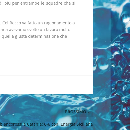
 di più per entrambe le squadre che si
o. Col Recco va fatto un ragionamento a
timana avevamo svolto un lavoro molto
 e quella giusta determinazione che
PROSSIMO
biancorossi a Catania: 6-6 con lEnergia Siciliana