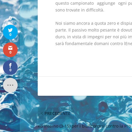
questo campionato  aggiunge  ogni p
sono trovate in difficoltà.
0
Shares
Noi siamo ancora a quota zero e dispia
parte. Il passivo molto pesante è dovut
0
duro, in vista di impegni per noi più i
sarà fondamentale domani contro lEner
0
0
PRECEDENTE
Ko interno (3-15) per i biancorossi contro la Pro