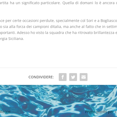
artita ha un significato particolare. Quella di domani lo è ancora
ce per certe occasioni perdute, specialmente col Sori e a Bogliasc
o sia alla forza dei campioni dItalia, ma anche al fatto che in set
mportanti. Adesso ho visto la squadra che ha ritrovato brillantezza
gia Siciliana.
CONDIVIDERE:
 Recco
Primo punto per i 