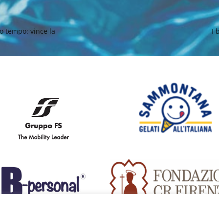
to tempo: vince la
I 