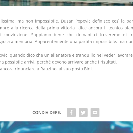
ficilissima, ma non impossibile. Dusan Popovic definisce così la pa
pre alla ricerca della prima vittoria  dice ancora il tecnico bia
di convinzione. Sappiamo bene che domani ci troveremo di fr
gioca a memoria. Apparentemente una partita impossibile, ma noi 
povic  quando dico che un allenatore è tranquillo nel veder lavora
ossibile arrivi, perché devono arrivare anche i risultati.
ancora rinunciare a Rauzino: al suo posto Bini.
CONDIVIDERE: