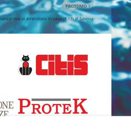
PROSSIMO
biancorossi si arrendono in casa (8-13) al Savona