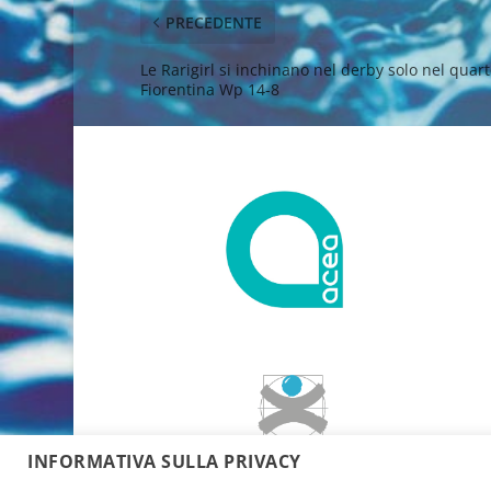
PRECEDENTE
Le Rarigirl si inchinano nel derby solo nel quar
Fiorentina Wp 14-8
INFORMATIVA SULLA PRIVACY