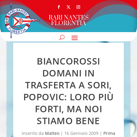
RARI NANTES
FLORENTIA
BIANCOROSSI
DOMANI IN
TRASFERTA A SORI,
POPOVIC: LORO PIÙ
FORTI, MA NOI
STIAMO BENE
Inserito da
Matteo
|
16 Gennaio 2009
|
Prima