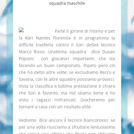
squadra maschile
Parte il girone di ritorno e per
la Rari Nantes Florentia è in programma la
difficile trasferta contro il Sori dellex tecnico
Marco Risso. Unottima squadra  dice Dusan
Popovic  con giocatori importanti, che sta
facendo un buon campionato. Ripeto però ciò
che ho detto altre volte: se escludiamo Recco e
Savona, con le altre squadre possiamo provarci.
Vista la classifica e lultima prestazione è chiaro
che Sori è favorito, ma noi stiamo bene e ho
visto i ragazzi rinfrancati. Giocheremo per
tornare a casa con un risultato utile.
Vediamo  dice ancora il tecnico biancorosso  se
per una volta riusciamo a sfruttare lentusiasmo
che segue una vittoria che finora non abbiamo