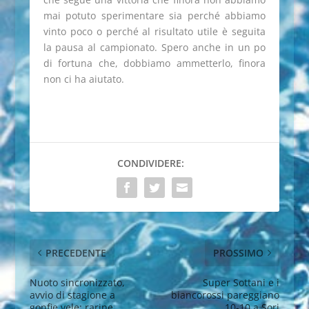
mai potuto sperimentare sia perché abbiamo
vinto poco o perché al risultato utile è seguita
la pausa al campionato. Spero anche in un po
di fortuna che, dobbiamo ammetterlo, finora
non ci ha aiutato.
CONDIVIDERE:
PRECEDENTE
PROSSIMO
Nuoto sincronizzato,
Super Sottani e i
avvio di stagione a
biancorossi pareggiano
gonfie vele: rarine
10-10 a Sori