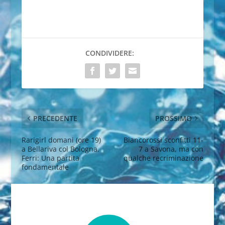
CONDIVIDERE:
PRECEDENTE
PROSSIMO
Rarigirl domani (ore 19)
Biancorossi sconfitti 11-
a Bellariva col Bologna.
7 a Savona, ma con
Ferri: Una partita
qualche recriminazione
fondamentale