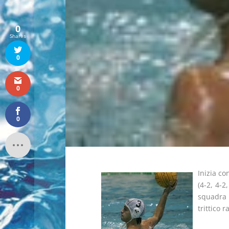
0
Shares
0
0
0
Inizia co
(4-2, 4-2
squadra 
trittico 