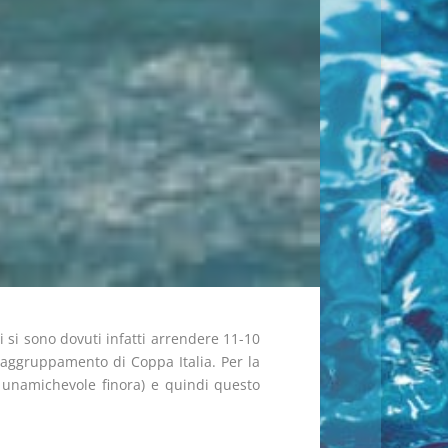
i si sono dovuti infatti arrendere 11-10
l raggruppamento di Coppa Italia. Per la
 unamichevole finora) e quindi questo