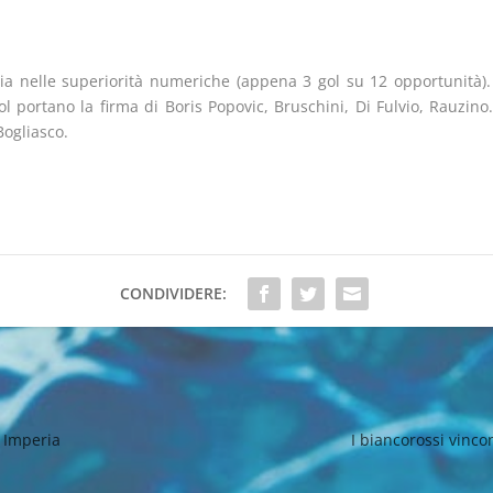
cia nelle superiorità numeriche (appena 3 gol su 12 opportunità)
 gol portano la firma di Boris Popovic, Bruschini, Di Fulvio, Rauzi
Bogliasco.
CONDIVIDERE:
e Imperia
I biancorossi vinco