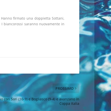
. Hanno firmato una doppietta Sottani,
no. I biancorossi saranno nuovamente in
PROSSIMO
no con Sori (10-9) e Bogliasco (9-4) e avanzano in
Coppa Italia