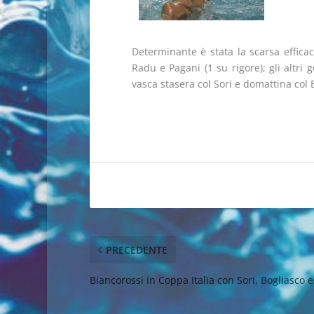
Determinante è stata la scarsa effica
Radu e Pagani (1 su rigore); gli altri
vasca stasera col Sori e domattina col 
PRECEDENTE
Biancorossi in Coppa Italia con Sori, Bogliasco 