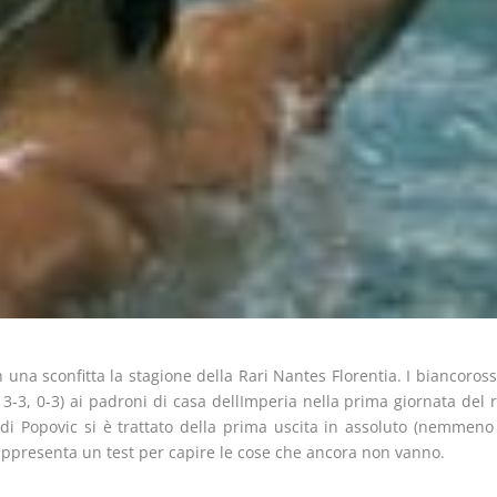
n una sconfitta la stagione della Rari Nantes Florentia. I biancoross
, 3-3, 0-3) ai padroni di casa dellImperia nella prima giornata de
di Popovic si è trattato della prima uscita in assoluto (nemmeno
rappresenta un test per capire le cose che ancora non vanno.