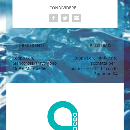
CONDIVIDERE:
PRECEDENTE
PROSSIMO
Coppa Len, i
Coppa Len, ininfluente
biancorossi travolgono
sconfitta per i
16-9 il Montpellier
biancorossi 14-12 con lo
Spandau 04