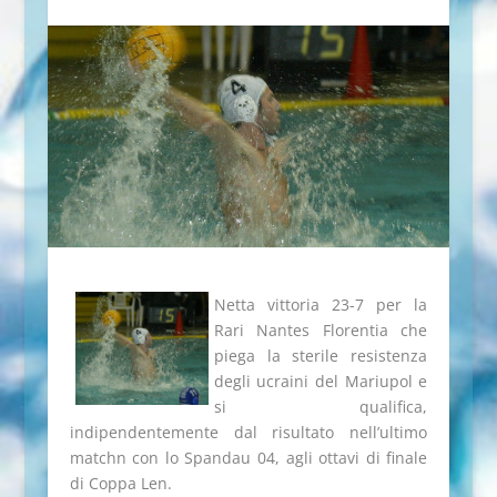
Netta vittoria 23-7 per la
Rari Nantes Florentia che
piega la sterile resistenza
degli ucraini del Mariupol e
si qualifica,
indipendentemente dal risultato nell’ultimo
matchn con lo Spandau 04, agli ottavi di finale
di Coppa Len.