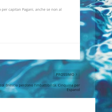
to per capitan Pagani, anche se non al
PROSSIMO
 col Brescia perdono l’imbattibilità. Cinquina per
Espanol