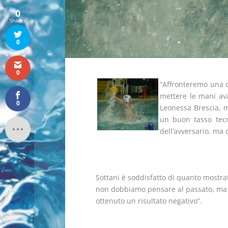
0
Shares
0
0
“Affronteremo una d
mettere le mani ava
0
Leonessa Brescia, 
un buon tasso tecni
dell’avversario, ma 
Sottani è soddisfatto di quanto mostrat
non dobbiamo pensare al passato, ma a
ottenuto un risultato negativo”.