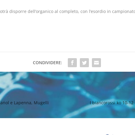
potrà disporre dell’organico al completo, con l’esordio in campiona
CONDIVIDERE:
spanol e Lapenna, Mugelli
I biancorossi ko 10-12