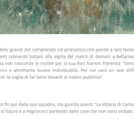
elle grandi del campionato col pronostico che pende a loro favor
nti Leonardo Sottani alla vigilia del match di domani a Bellariva 
ma non nasconde le insidie per la sua Rari Nantes Florentia: “So
co e altrettante buone individualità. Per noi sarà un test diffi
con la voglia di far bene davanti al nostro pubblico”.
o fin qui dalla sua squadra, ma guarda avanti: “La vittoria di Camo
l futuro e a migliorarci partendo dalle cose che non sono andate.