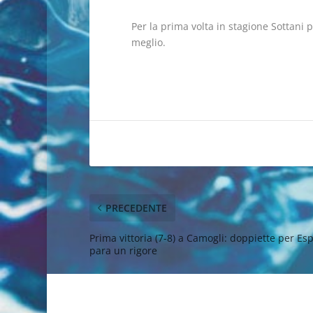
Per la prima volta in stagione Sottani 
meglio.
PRECEDENTE
Prima vittoria (7-8) a Camogli: doppiette per E
para un rigore