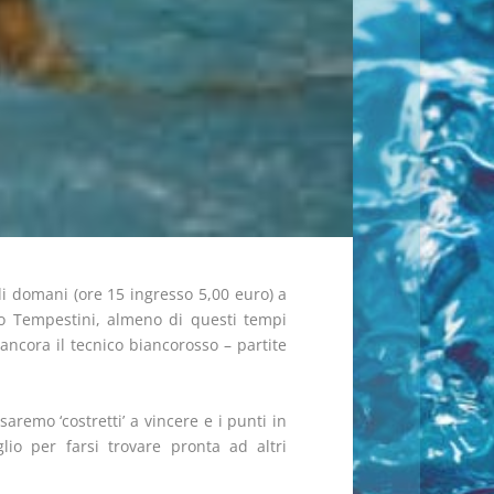
 di domani (ore 15 ingresso 5,00 euro) a
rdo Tempestini, almeno di questi tempi
 ancora il tecnico biancorosso – partite
remo ‘costretti’ a vincere e i punti in
io per farsi trovare pronta ad altri