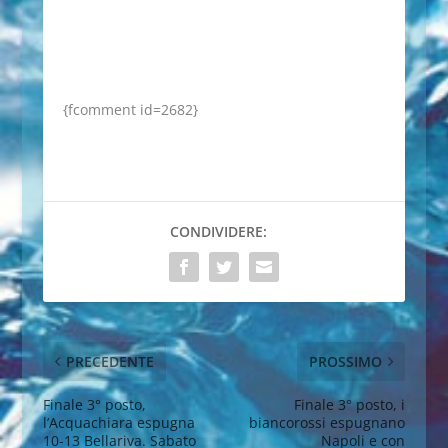
{fcomment id=2682}
CONDIVIDERE:
PRECEDENTE
PROSSIMO
Finale 3° posto,
Finale 3° posto, i
l’Acquachiara espugna
biancorossi espugnano
10-13 Bellariva. Sabato
Napoli e con