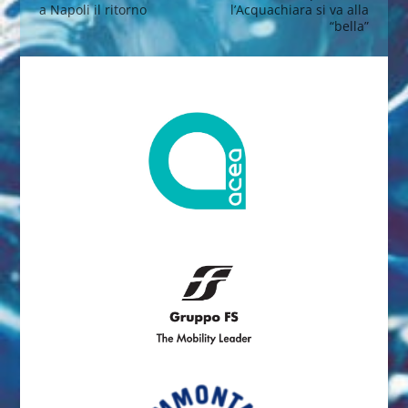
a Napoli il ritorno
l’Acquachiara si va alla
“bella”