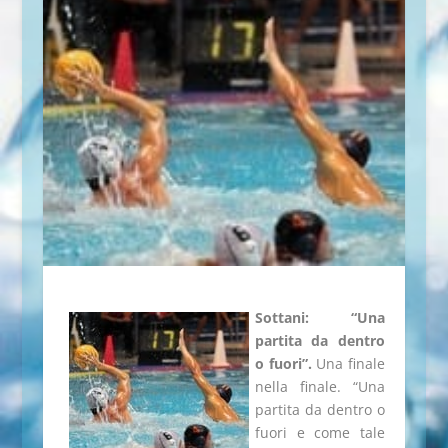
Sottani: “Una
partita da dentro
o fuori”.
Una finale
nella finale. “Una
partita da dentro o
fuori e come tale