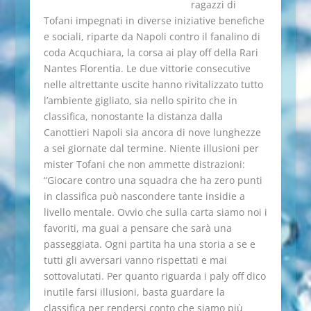
ragazzi di
Tofani impegnati in diverse iniziative benefiche
e sociali, riparte da Napoli contro il fanalino di
coda Acquchiara, la corsa ai play off della Rari
Nantes Florentia. Le due vittorie consecutive
nelle altrettante uscite hanno rivitalizzato tutto
l’ambiente gigliato, sia nello spirito che in
classifica, nonostante la distanza dalla
Canottieri Napoli sia ancora di nove lunghezze
a sei giornate dal termine. Niente illusioni per
mister Tofani che non ammette distrazioni:
“Giocare contro una squadra che ha zero punti
in classifica può nascondere tante insidie a
livello mentale. Ovvio che sulla carta siamo noi i
favoriti, ma guai a pensare che sarà una
passeggiata. Ogni partita ha una storia a se e
tutti gli avversari vanno rispettati e mai
sottovalutati. Per quanto riguarda i paly off dico
inutile farsi illusioni, basta guardare la
classifica per rendersi conto che siamo più