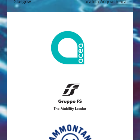
Glasgow
pratica Acquachiara