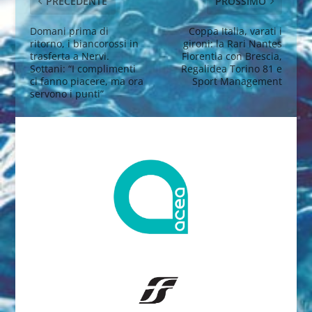
PRECEDENTE
PROSSIMO
Domani prima di
Coppa Italia, varati i
ritorno, i biancorossi in
gironi: la Rari Nantes
trasferta a Nervi.
Florentia con Brescia,
Sottani: “I complimenti
Regalidea Torino 81 e
ci fanno piacere, ma ora
Sport Management
servono i punti”