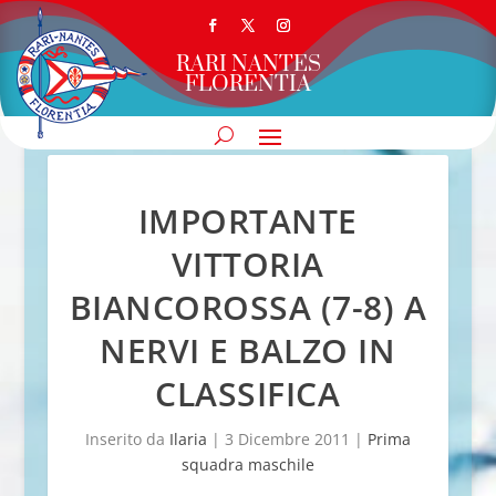
RARI NANTES
FLORENTIA
IMPORTANTE
VITTORIA
BIANCOROSSA (7-8) A
NERVI E BALZO IN
CLASSIFICA
Inserito da
Ilaria
|
3 Dicembre 2011
|
Prima
squadra maschile