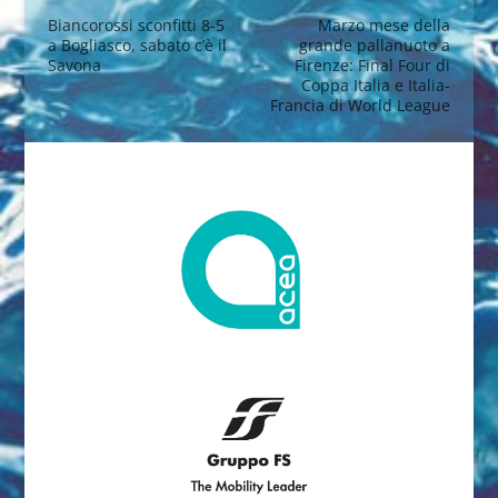
Biancorossi sconfitti 8-5
Marzo mese della
a Bogliasco, sabato c’è il
grande pallanuoto a
Savona
Firenze: Final Four di
Coppa Italia e Italia-
Francia di World League