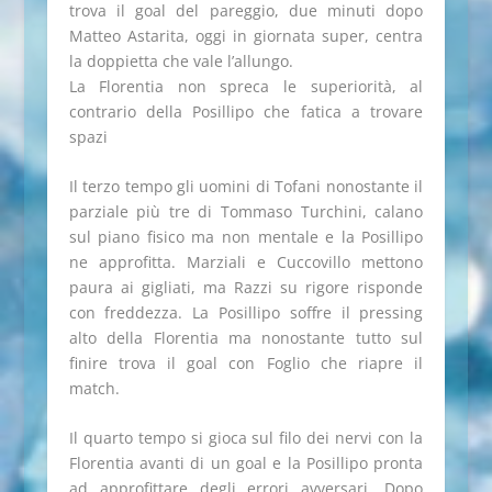
trova il goal del pareggio, due minuti dopo
Matteo Astarita, oggi in giornata super, centra
la doppietta che vale l’allungo.
La Florentia non spreca le superiorità, al
contrario della Posillipo che fatica a trovare
spazi
Il terzo tempo gli uomini di Tofani nonostante il
parziale più tre di Tommaso Turchini, calano
sul piano fisico ma non mentale e la Posillipo
ne approfitta. Marziali e Cuccovillo mettono
paura ai gigliati, ma Razzi su rigore risponde
con freddezza. La Posillipo soffre il pressing
alto della Florentia ma nonostante tutto sul
finire trova il goal con Foglio che riapre il
match.
Il quarto tempo si gioca sul filo dei nervi con la
Florentia avanti di un goal e la Posillipo pronta
ad approfittare degli errori avversari. Dopo