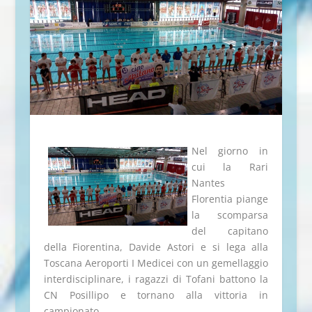
Nel giorno in
cui la Rari
Nantes
Florentia piange
la scomparsa
del capitano
della Fiorentina, Davide Astori e si lega alla
Toscana Aeroporti I Medicei con un gemellaggio
interdisciplinare, i ragazzi di Tofani battono la
CN Posillipo e tornano alla vittoria in
campionato.