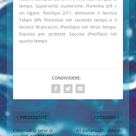
tempo. Superiorità numeriche: Florentia 6/9 +
un rigore, Posillipo 2/11. Ammoniti il tecnico
Tofani (RN Florentia) nel secondo tempo e il
tecnico Brancaccio (Posillipo) nel terzo tempo.
Espulso per proteste Saccoia (Posillipo) nel
quarto tempo
CONDIVIDERE:
PRECEDENTE
PROSSIMO
Continua la serie di
A1 pallanuoto, delicato
risultati positivi del
testacoda per la Rari