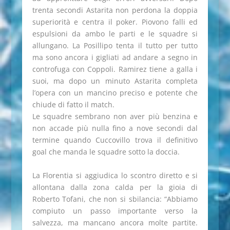
trenta secondi Astarita non perdona la doppia
superiorità e centra il poker. Piovono falli ed
espulsioni da ambo le parti e le squadre si
allungano. La Posillipo tenta il tutto per tutto
ma sono ancora i gigliati ad andare a segno in
controfuga con Coppoli. Ramirez tiene a galla i
suoi, ma dopo un minuto Astarita completa
l’opera con un mancino preciso e potente che
chiude di fatto il match.
Le squadre sembrano non aver più benzina e
non accade più nulla fino a nove secondi dal
termine quando Cuccovillo trova il definitivo
goal che manda le squadre sotto la doccia.
La Florentia si aggiudica lo scontro diretto e si
allontana dalla zona calda per la gioia di
Roberto Tofani, che non si sbilancia: “Abbiamo
compiuto un passo importante verso la
salvezza, ma mancano ancora molte partite.