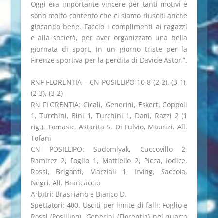
Oggi era importante vincere per tanti motivi e
sono molto contento che ci siamo riusciti anche
giocando bene. Faccio i complimenti ai ragazzi
e alla società, per aver organizzato una bella
giornata di sport, in un giorno triste per la
Firenze sportiva per la perdita di Davide Astori”.
RNF FLORENTIA – CN POSILLIPO 10-8 (2-2), (3-1),
(2-3), (3-2)
RN FLORENTIA: Cicali, Generini, Eskert, Coppoli
1, Turchini, Bini 1, Turchini 1, Dani, Razzi 2 (1
rig.), Tomasic, Astarita 5, Di Fulvio, Maurizi. All.
Tofani
CN POSILLIPO: Sudomlyak, Cuccovillo 2,
Ramirez 2, Foglio 1, Mattiello 2, Picca, Iodice,
Rossi, Briganti, Marziali 1, Irving, Saccoia,
Negri. All. Brancaccio
Arbitri: Brasiliano e Bianco D.
Spettatori: 400. Usciti per limite di falli: Foglio e
Rossi (Posillipo), Generini (Florentia) nel quarto