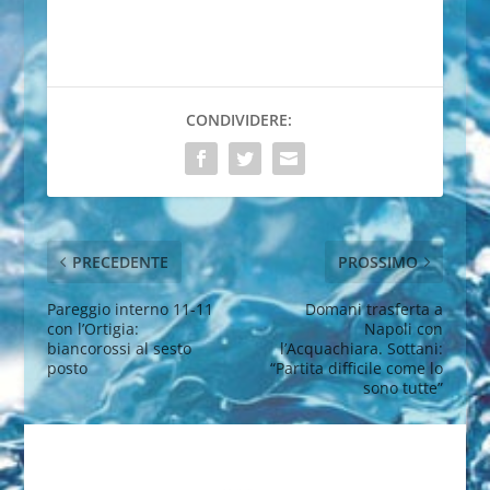
CONDIVIDERE:
PRECEDENTE
PROSSIMO
Pareggio interno 11-11
Domani trasferta a
con l’Ortigia:
Napoli con
biancorossi al sesto
l’Acquachiara. Sottani:
posto
“Partita difficile come lo
sono tutte”