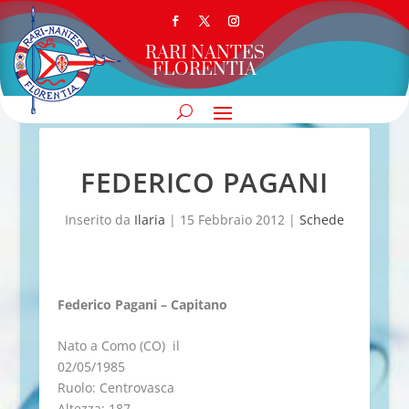
RARI NANTES
FLORENTIA
FEDERICO PAGANI
Inserito da
Ilaria
|
15 Febbraio 2012
|
Schede
Federico Pagani – Capitano
Nato a Como (CO) il
02/05/1985
Ruolo: Centrovasca
Altezza: 187