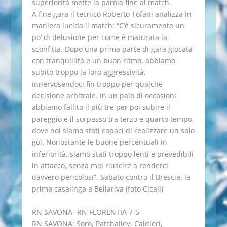
superiorità mette la parola fine al match.
A fine gara il tecnico Roberto Tofani analizza in
maniera lucida il match: “C’è sicuramente un
po’ di delusione per come è maturata la
sconfitta. Dopo una prima parte di gara giocata
con tranquillità e un buon ritmo, abbiamo
subito troppo la loro aggressività,
innervosendoci fin troppo per qualche
decisione arbitrale. In un paio di occasioni
abbiamo fallito il più tre per poi subire il
pareggio e il sorpasso tra terzo e quarto tempo,
dove noi siamo stati capaci di realizzare un solo
gol. Nonostante le buone percentuali in
inferiorità, siamo stati troppo lenti e prevedibili
in attacco, senza mai riuscire a renderci
davvero pericolosi”. Sabato contro il Brescia, la
prima casalinga a Bellariva (foto Cicali)
RN SAVONA- RN FLORENTIA 7-5
RN SAVONA: Soro, Patchaliev, Caldieri,