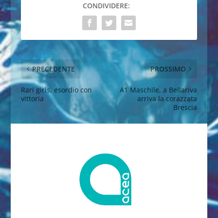
CONDIVIDERE:
PRECEDENTE
PROSSIMO
Rari girls, esordio con
A1 Maschile, a Bellariva
vittoria
arriva la corazzata
Brescia