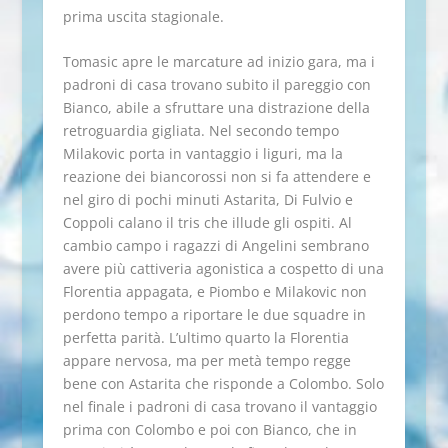
prima uscita stagionale.
Tomasic apre le marcature ad inizio gara, ma i
padroni di casa trovano subito il pareggio con
Bianco, abile a sfruttare una distrazione della
retroguardia gigliata. Nel secondo tempo
Milakovic porta in vantaggio i liguri, ma la
reazione dei biancorossi non si fa attendere e
nel giro di pochi minuti Astarita, Di Fulvio e
Coppoli calano il tris che illude gli ospiti. Al
cambio campo i ragazzi di Angelini sembrano
avere più cattiveria agonistica a cospetto di una
Florentia appagata, e Piombo e Milakovic non
perdono tempo a riportare le due squadre in
perfetta parità. L’ultimo quarto la Florentia
appare nervosa, ma per metà tempo regge
bene con Astarita che risponde a Colombo. Solo
nel finale i padroni di casa trovano il vantaggio
prima con Colombo e poi con Bianco, che in