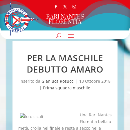
RARI NANTES
FLORENTIA
PER LA MASCHILE
DEBUTTO AMARO
Inserito da
Gianluca Rosucci
|
13 Ottobre 2018
|
Prima squadra maschile
Una Rari Nantes
Florentia bella a
metà, crolla nel finale e resta a secco nella