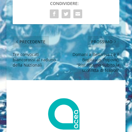
CONDIVIDERE:
PRECEDENTE
PROSSIMO
Tre convocati
Domani a Bellariva c’è il
biancorossi al raduno
Bogliasco. Popovic:
della Nazionali
“Riscattiamo subito la
sconfitta di Napoli”