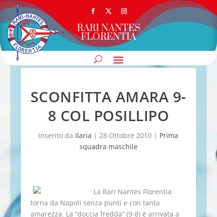
RARI NANTES
FLORENTIA
SCONFITTA AMARA 9-
8 COL POSILLIPO
Inserito da
Ilaria
|
28 Ottobre 2010
|
Prima
squadra maschile
La Rari Nantes Florentia
torna da Napoli senza punti e con tanta
amarezza. La “doccia fredda” (9-8) è arrivata a