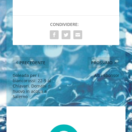
CONDIVIDERE:
PRECEDENTE
PROSSIMO
Goleada per i
Altri sponsor
biancorossi: 22-9 al
Chiavari. Domani di
nuovo in acqua a
Salerno