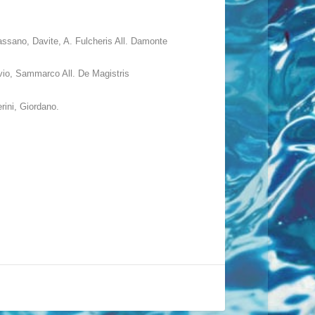
vassano, Davite, A. Fulcheris All. Damonte
vio, Sammarco All. De Magistris
rini, Giordano.