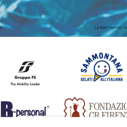
va
La Rari Nantes do