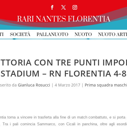
RARI NANTES FLORENTIA
TI
SOCIETÀ
PALLANUOTO
NUOTO
NUOTO ART
ITTORIA CON TRE PUNTI IMP
STADIUM – RN FLORENTIA 4-8
nserito da
Gianluca Rosucci
|
4 Marzo 2017
|
Prima squadra maschi
ntia torna a vincere in trasferta alla fine di un match combattuto, e si port
f.
Tra i pali comincia Sammarco, con Cicali in panchina, oltre agli esor