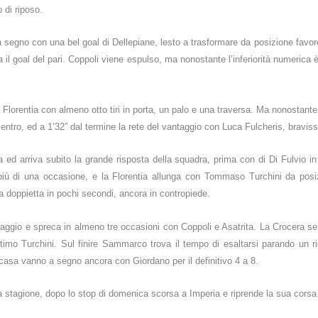
 di riposo.
a segno con una bel goal di Dellepiane, lesto a trasformare da posizione favo
 il goal del pari. Coppoli viene espulso, ma nonostante l’inferiorità numerica è
Florentia con almeno otto tiri in porta, un palo e una traversa. Ma nonostante 
centro, ed a 1’32” dal termine la rete del vantaggio con Luca Fulcheris, bravis
ed arriva subito la grande risposta della squadra, prima con di Di Fulvio i
iù di una occasione, e la Florentia allunga con Tommaso Turchini da posiz
una doppietta in pochi secondi, ancora in contropiede.
ntaggio e spreca in almeno tre occasioni con Coppoli e Asatrita. La Crocera s
ttimo Turchini. Sul finire Sammarco trova il tempo di esaltarsi parando un ri
casa vanno a segno ancora con Giordano per il definitivo 4 a 8.
lla stagione, dopo lo stop di domenica scorsa a Imperia e ri
prende la sua corsa 