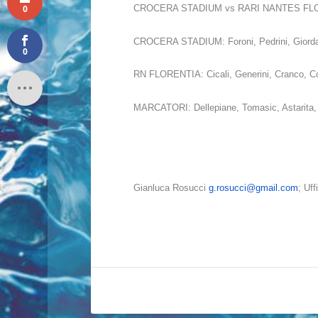
0
CROCERA STADIUM vs RARI NANTES FLORENTI
CROCERA STADIUM
: Foroni, Pedrini, Gior
0
RN FLORENTIA: Cicali, Generini, Cranco, Cop
MARCATORI: Dellepiane, Tomasic, Astarita, Gi
Gianluca Rosucci
g.rosucci@gmail.com
; Uf