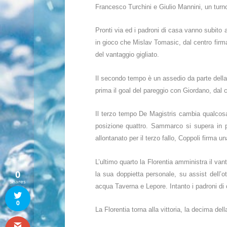
Francesco Turchini e Giulio Mannini, un turno
Pronti via ed i padroni di casa vanno subito 
in gioco che Mislav Tomasic, dal centro firma
del vantaggio gigliato.
Il secondo tempo è un assedio da parte della 
prima il goal del pareggio con Giordano, dal 
Il terzo tempo De Magistris cambia qualcosa 
posizione quattro. Sammarco si supera in p
allontanato per il terzo fallo, Coppoli firma 
L’ultimo quarto la Florentia amministra il va
0
la sua doppietta personale, su assist dell’o
Shares
acqua Taverna e Lepore. Intanto i padroni di 
0
La Florentia torna alla vittoria, la decima de