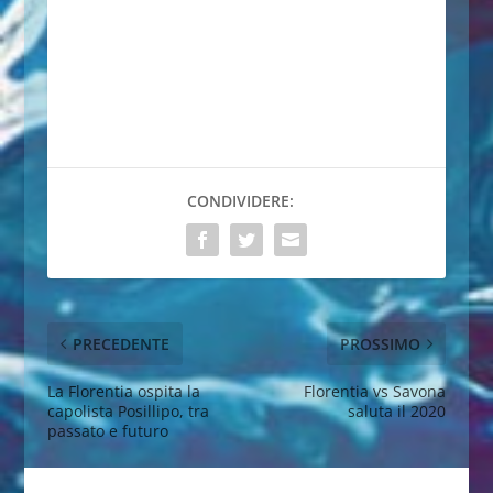
CONDIVIDERE:
PRECEDENTE
PROSSIMO
La Florentia ospita la
Florentia vs Savona
capolista Posillipo, tra
saluta il 2020
passato e futuro