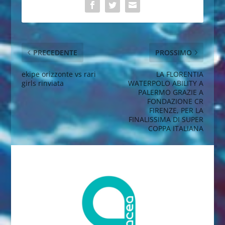
PRECEDENTE
PROSSIMO
ekipe orizzonte vs rari
LA FLORENTIA
girls rinviata
WATERPOLO ABILITY A
PALERMO GRAZIE A
FONDAZIONE CR
FIRENZE, PER LA
FINALISSIMA DI SUPER
COPPA ITALIANA