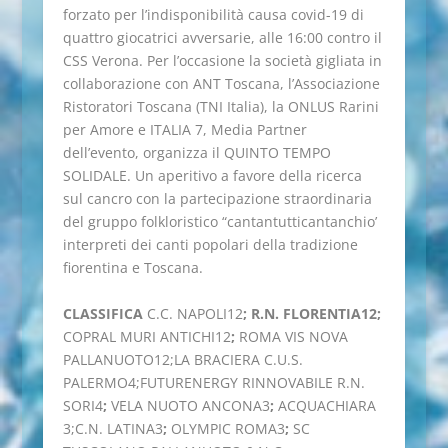
forzato per l’indisponibilità causa covid-19 di
quattro giocatrici avversarie, alle 16:00 contro il
CSS Verona. Per l’occasione la società gigliata in
collaborazione con ANT Toscana, l’Associazione
Ristoratori Toscana (TNI Italia), la ONLUS Rarini
per Amore e ITALIA 7, Media Partner
dell’evento, organizza il QUINTO TEMPO
SOLIDALE. Un aperitivo a favore della ricerca
sul cancro con la partecipazione straordinaria
del gruppo folkloristico “cantantutticantanchio’
interpreti dei canti popolari della tradizione
fiorentina e Toscana.
CLASSIFICA
C.C. NAPOLI12
;
R.N. FLORENTIA12;
COPRAL MURI ANTICHI12
;
ROMA VIS NOVA
PALLANUOTO12;LA BRACIERA C.U.S.
PALERMO4;FUTURENERGY RINNOVABILE R.N.
SORI4
;
VELA NUOTO ANCONA3
;
ACQUACHIARA
3;C.N. LATINA3
;
OLYMPIC ROMA3
;
SC