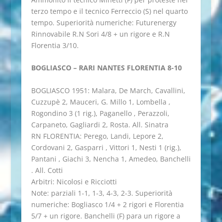
terzo tempo e il tecnico Ferreccio (S) nel quarto
tempo. Superiorità numeriche: Futurenergy
Rinnovabile R.N Sori 4/8 + un rigore e R.N
Florentia 3/10.
BOGLIASCO – RARI NANTES FLORENTIA 8-10
BOGLIASCO 1951: Malara, De March, Cavallini,
Cuzzupè 2, Mauceri, G. Millo 1, Lombella ,
Rogondino 3 (1 rig.), Paganello , Perazzoli,
Carpaneto, Gagliardi 2, Rosta. All. Sinatra
RN FLORENTIA: Perego, Landi, Lepore 2,
Cordovani 2, Gasparri , Vittori 1, Nesti 1 (rig.),
Pantani , Giachi 3, Nencha 1, Amedeo, Banchelli
. All. Cotti
Arbitri: Nicolosi e Ricciotti
Note: parziali 1-1, 1-3, 4-3, 2-3. Superiorità
numeriche: Bogliasco 1/4 + 2 rigori e Florentia
5/7 + un rigore. Banchelli (F) para un rigore a