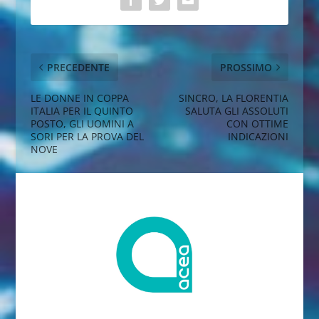
PRECEDENTE
PROSSIMO
LE DONNE IN COPPA
SINCRO, LA FLORENTIA
ITALIA PER IL QUINTO
SALUTA GLI ASSOLUTI
POSTO, GLI UOMINI A
CON OTTIME
SORI PER LA PROVA DEL
INDICAZIONI
NOVE