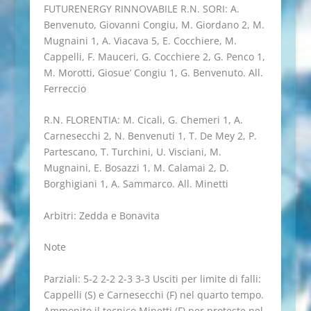
FUTURENERGY RINNOVABILE R.N. SORI: A.
Benvenuto, Giovanni Congiu, M. Giordano 2, M.
Mugnaini 1, A. Viacava 5, E. Cocchiere, M.
Cappelli, F. Mauceri, G. Cocchiere 2, G. Penco 1,
M. Morotti, Giosue’ Congiu 1, G. Benvenuto. All.
Ferreccio
R.N. FLORENTIA: M. Cicali, G. Chemeri 1, A.
Carnesecchi 2, N. Benvenuti 1, T. De Mey 2, P.
Partescano, T. Turchini, U. Visciani, M.
Mugnaini, E. Bosazzi 1, M. Calamai 2, D.
Borghigiani 1, A. Sammarco. All. Minetti
Arbitri: Zedda e Bonavita
Note
Parziali: 5-2 2-2 2-3 3-3 Usciti per limite di falli:
Cappelli (S) e Carnesecchi (F) nel quarto tempo.
Ammonito il tecnico Minetti (F) per proteste nel