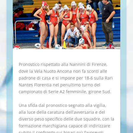
Pronostico rispettato alla Nannini di Firenze,
dove la Vela Nuoto Ancona non fa sconti alle
padrone di casa e si impone per 18-6 sulla Rari
Nantes Florentia nel penultimo turno del
campionato di Serie A2 femminile, girone Sud.
Una sfida dal pronostico segnato alla vigilia,
alla luce della caratura dell’avversaria e del
diverso peso specifico delle due squadre, con la
formazione marchigiana capace di indirizzare
subito il confronto sui binari più favorevoli.