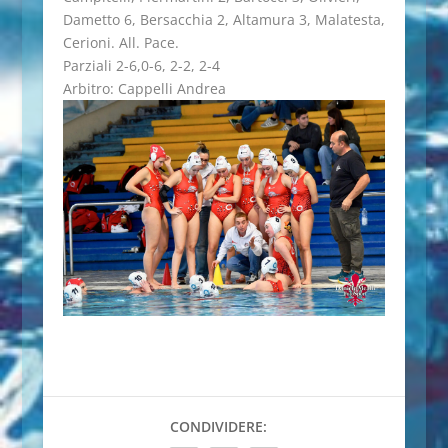
Dametto 6, Bersacchia 2, Altamura 3, Malatesta,
Cerioni. All. Pace.
Parziali 2-6,0-6, 2-2, 2-4
Arbitro: Cappelli Andrea
CONDIVIDERE: