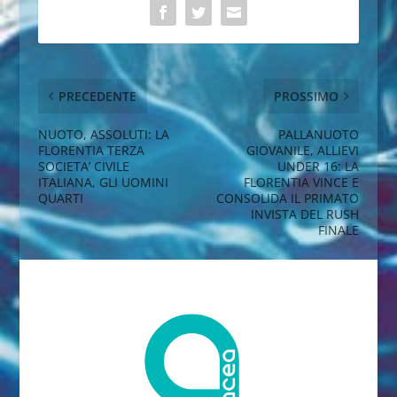
PRECEDENTE
PROSSIMO
NUOTO, ASSOLUTI: LA
PALLANUOTO
FLORENTIA TERZA
GIOVANILE, ALLIEVI
SOCIETA’ CIVILE
UNDER 16: LA
ITALIANA, GLI UOMINI
FLORENTIA VINCE E
QUARTI
CONSOLIDA IL PRIMATO
INVISTA DEL RUSH
FINALE