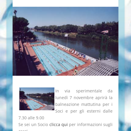
In via sperimentale da
lunedì 7 novembre aprirà la
balneazione mattutina per i
Soci e per gli esterni dalle
7.30 alle 9.00
Se sei un Socio
clicca qui
per informazioni sugli