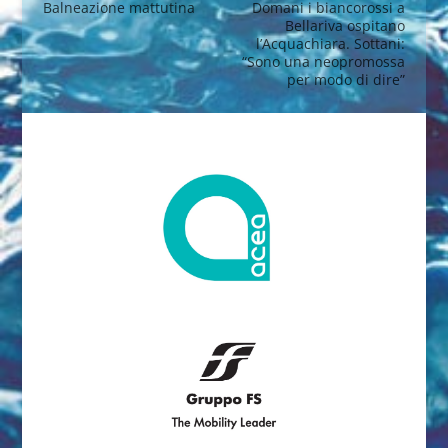
Balneazione mattutina
Domani i biancorossi a
Bellariva ospitano
l’Acquachiara. Sottani:
“Sono una neopromossa
per modo di dire”