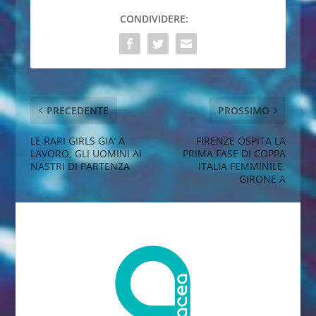
CONDIVIDERE:
PRECEDENTE
PROSSIMO
LE RARI GIRLS GIA’ A
FIRENZE OSPITA LA
LAVORO, GLI UOMINI AI
PRIMA FASE DI COPPA
NASTRI DI PARTENZA
ITALIA FEMMINILE,
GIRONE A