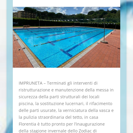
IMPRUNETA – Terminati gli interventi di
ristrutturazione e manutenzione della messa in
sicurezza della parti strutturali dei locali
piscina, la sostituzione lucernari, il rifacimento
delle parti usurate, la verniciatura della vasca e
la pulizia straordinaria del tetto, in casa
Florentia è tutto pronto per l’inaugurazione
della stagione invernale dello Zodiac di