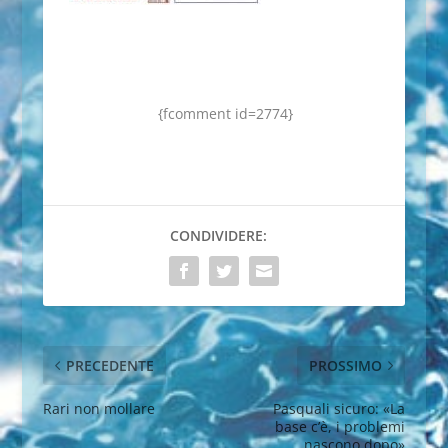
{fcomment id=2774}
CONDIVIDERE:
PRECEDENTE
PROSSIMO
Rari non mollare
Pasquali sicuro: «La
base c’è, i problemi
nascono dopo»