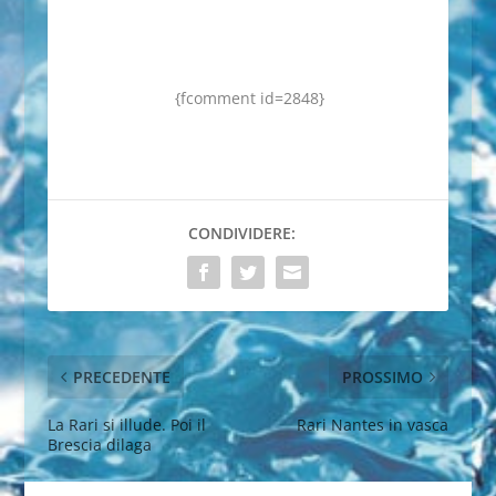
{fcomment id=2848}
CONDIVIDERE:
PRECEDENTE
PROSSIMO
La Rari si illude. Poi il
Rari Nantes in vasca
Brescia dilaga