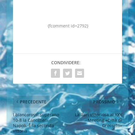
{fcomment id=2792}
CONDIVIDERE:
PRECEDENTE
PROSSIMO
I biancorossi superano
La Rari vittoriosa al XXX
10-8 la Canottieri
Meeting «Città di
Napoli. È la seconda
Grosseto»
vittoria