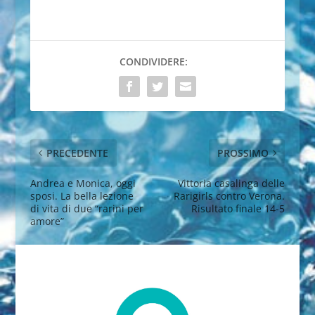
CONDIVIDERE:
PRECEDENTE
PROSSIMO
Andrea e Monica, oggi
Vittoria casalinga delle
sposi. La bella lezione
Rarigirls contro Verona.
di vita di due “rarini per
Risultato finale 14-5
amore”