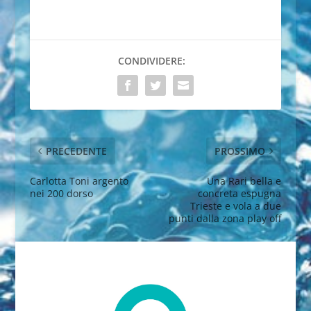
CONDIVIDERE:
PRECEDENTE
PROSSIMO
Carlotta Toni argento
Una Rari bella e
nei 200 dorso
concreta espugna
Trieste e vola a due
punti dalla zona play off