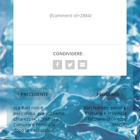
{fcomment id=2884}
CONDIVIDERE:
PRECEDENTE
PROSSIMO
«La Rari non è
Rari Nantes: società,
pericolosa, ora vogliamo
Comune e Provincia
chiarezza», i gestori a
facciano chiarezza
Comune e Provincia
(ANSA)
dopo la Cassazione