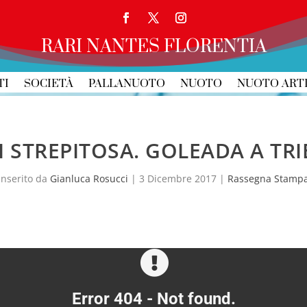
RARI NANTES FLORENTIA
TI
SOCIETÀ
PALLANUOTO
NUOTO
NUOTO ART
I STREPITOSA. GOLEADA A TRI
Inserito da
Gianluca Rosucci
|
3 Dicembre 2017
|
Rassegna Stamp