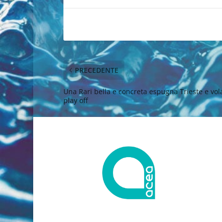
PRECEDENTE
Una Rari bella e concreta espugna Trieste e vol
play off