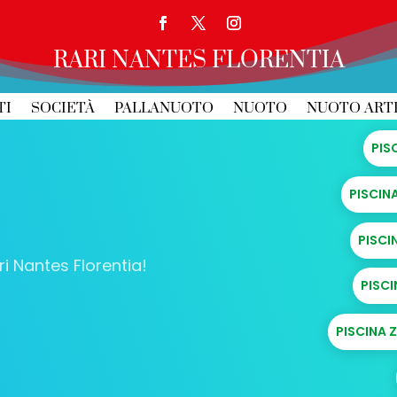
RARI NANTES FLORENTIA
TI
SOCIETÀ
PALLANUOTO
NUOTO
NUOTO ART
PIS
PISCIN
PISCI
ri Nantes Florentia!
PISCI
PISCINA 