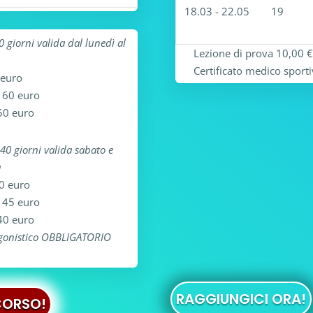
18.03 - 22.05
19
0 giorni valida dal lunedì al
Lezione di prova 10,00 € 
Certificato medico spor
 euro
– 60 euro
50 euro
 40 giorni valida sabato e
a
50 euro
– 45 euro
40 euro
agonistico OBBLIGATORIO
RAGGIUNGICI ORA!
CORSO!