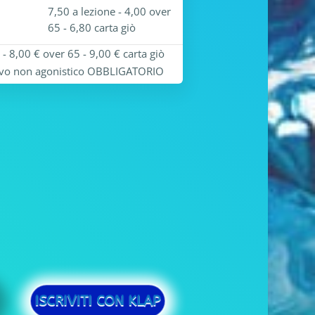
7,50 a lezione - 4,00 over
65 - 6,80 carta giò
- 8,00 € over 65 - 9,00 € carta giò
tivo non agonistico OBBLIGATORIO
ISCRIVITI CON KLAP