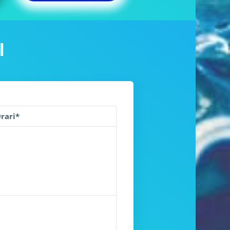
I
rari*