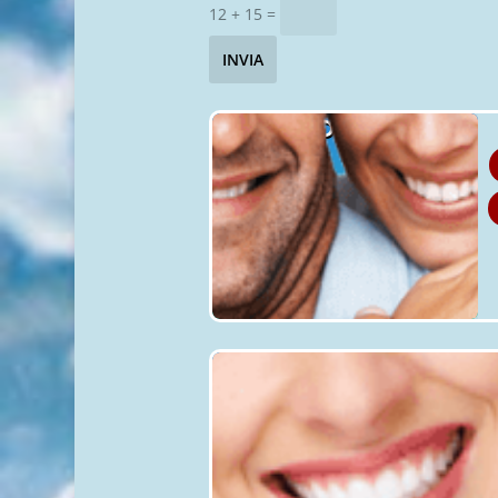
12 + 15
=
INVIA
ADULTI
FITN