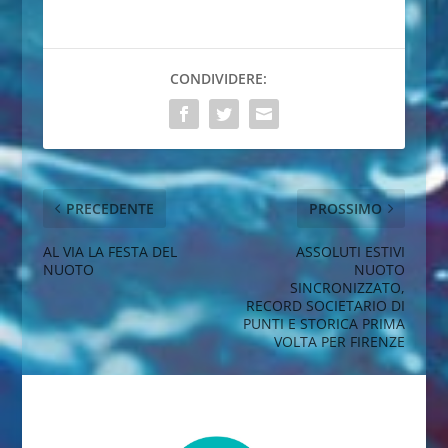
CONDIVIDERE:
PRECEDENTE
PROSSIMO
AL VIA LA FESTA DEL
ASSOLUTI ESTIVI
NUOTO
NUOTO
SINCRONIZZATO,
RECORD SOCIETARIO DI
PUNTI E STORICA PRIMA
VOLTA PER FIRENZE