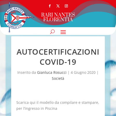
RARI NANTES
FLORENTIA
AUTOCERTIFICAZIONI
COVID-19
Inserito da
Gianluca Rosucci
|
4 Giugno 2020
|
Società
Scarica qui il modello da compilare e stampare,
per l’ingresso in Piscina