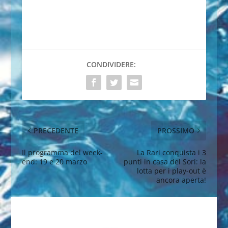
CONDIVIDERE:
PRECEDENTE
PROSSIMO
Il programma del week-
La Rari conquista i 3
end: 19 e 20 marzo
punti in casa del Sori: la
lotta per i play-out è
ancora aperta!