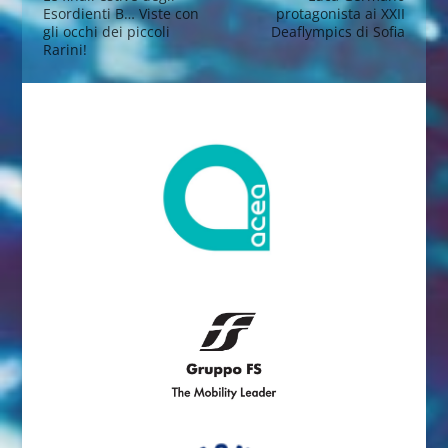
Esordienti B… Viste con
protagonista ai XXII
gli occhi dei piccoli
Deaflympics di Sofia
Rarini!