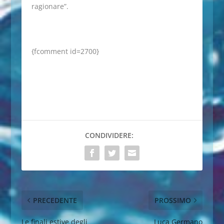
ragionare”.
{fcomment id=2700}
CONDIVIDERE:
PRECEDENTE
PROSSIMO
Le finali estive degli
Luca Germano