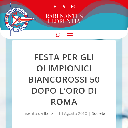
RARI NANTES
FLORENTIA
FESTA PER GLI
OLIMPIONICI
BIANCOROSSI 50
DOPO L’ORO DI
ROMA
Inserito da
Ilaria
|
13 Agosto 2010
|
Società