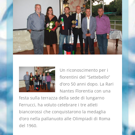
Un riconoscimento per i
fiorentini del “Settebello”
d’oro 50 anni dopo. La Rari
Nantes Florentia con una
festa sulla terrazza della sede di lungarno
Ferrucci, ha voluto celebrare i tre atleti
biancorossi che conquistarono la medaglia
d’oro nella pallanuoto alle Olimpiadi di Roma
del 1960.