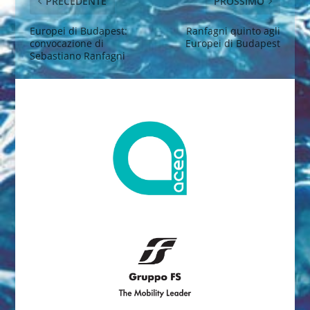
PRECEDENTE
PROSSIMO
Europei di Budapest:
Ranfagni quinto agli
convocazione di
Europei di Budapest
Sebastiano Ranfagni