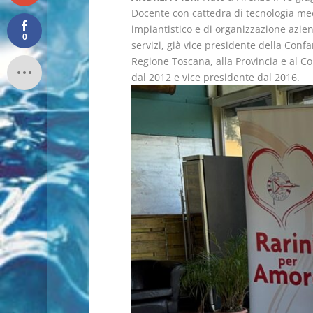
Docente con cattedra di tecnologia mecc
impiantistico e di organizzazione azie
0
servizi, già vice presidente della Confa
Regione Toscana, alla Provincia e al Co
dal 2012 e vice presidente dal 2016.