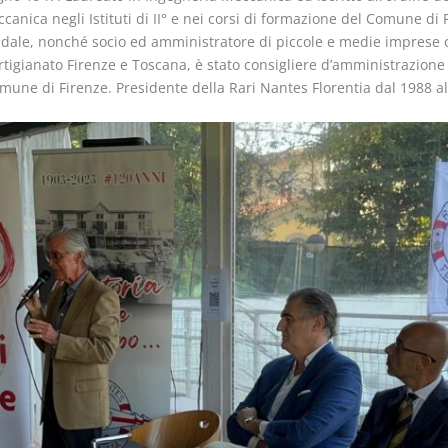
anica negli Istituti di II° e nei corsi di formazione del Comune di 
ndale, nonché socio ed amministratore di piccole e medie imprese 
rtigianato Firenze e Toscana, è stato consigliere d’amministrazione d
mune di Firenze. Presidente della Rari Nantes Florentia dal 1988 al