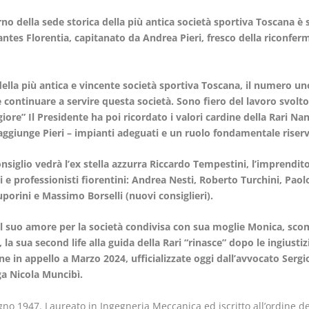
erno della sede storica della più antica società sportiva Toscana è
ntes Florentia, capitanato da Andrea Pieri, fresco della riconferma
ella più antica e vincente società sportiva Toscana, il numero 
ontinuare a servire questa società. Sono fiero del lavoro svolto
re” Il Presidente ha poi ricordato i valori cardine della Rari Nan
– aggiunge Pieri – impianti adeguati e un ruolo fondamentale riserv
nsiglio vedrà l’ex stella azzurra Riccardo Tempestini, l’imprendito
 e professionisti fiorentini: Andrea Nesti, Roberto Turchini, Paolo
porini e Massimo Borselli (nuovi consiglieri).
al suo amore per la società condivisa con sua moglie Monica, sco
a sua second life alla guida della Rari “rinasce” dopo le ingiustiz
ne in appello a Marzo 2024, ufficializzate oggi dall’avvocato Sergi
ga Nicola Muncibì.
gno 1947. Laureato in Ingegneria Meccanica ed iscritto all’ordine de