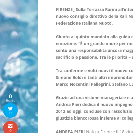
FIRENZE_
Sulla Terrazza Rarini all’int
nuovo consiglio direttivo della Rari Na
Federazione Italiana Nuoto.
Giunto al quinto mandato alla guida d
emozione: “È un grande onore per me c
sento una responsabilità ancora maggio
sacrificio e passione. Tra le priorità 
Tra conferme e volti nuovi il nuovo co
Simone Boldi e tanti altri imprenditori
Marco Nocentini Pellegrini, Stefano Lu
0
Grazie ad una visione manageriale e 
Shares
Andrea Pieri dedica il nuovo impegno, l
2012 ad oggi, concluse con l’assoluzio
0
giustizia biancorossa insieme al colle
0
ANDREA PIERI
Nato a Firenze il 18 giu