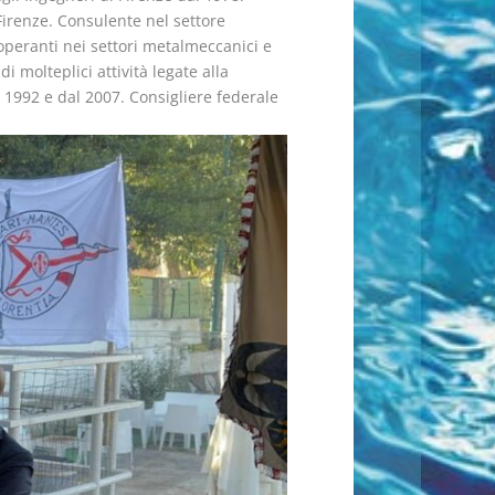
Firenze. Consulente nel settore
operanti nei settori metalmeccanici e
i molteplici attività legate alla
 1992 e dal 2007. Consigliere federale