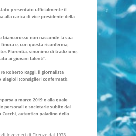
 stato presentato ufficialmente il
 alla carica di vice presidente della
uno biancorosso non nasconde la sua
 finora e, con questa riconferma,
tes Florentia, sinonimo di tradizione,
ato ai giovani talenti”.
re Roberto Raggi, il giornalista
 Biagioli (consiglieri confermati),
mparsa a marzo 2019 e alla quale
ie personali e societarie subite dal
o Cecchi, autentico paladino della
gli Ingegneri di Firenze dal 1978.