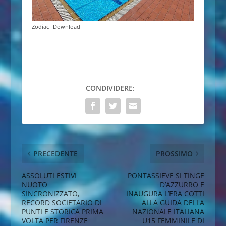
Zodiac
Download
CONDIVIDERE:
PRECEDENTE
PROSSIMO
ASSOLUTI ESTIVI
PONTASSIEVE SI TINGE
NUOTO
D’AZZURRO E
SINCRONIZZATO,
INAUGURA L’ERA COTTI
RECORD SOCIETARIO DI
ALLA GUIDA DELLA
PUNTI E STORICA PRIMA
NAZIONALE ITALIANA
VOLTA PER FIRENZE
U15 FEMMINILE DI