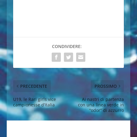
CONDIVIDERE:
PRECEDENTE
PROSSIMO
U19, le Rari girls vice
Ai nastri di partenza
campionesse d’Italia
con una linea verde in
“odor” di azzurro