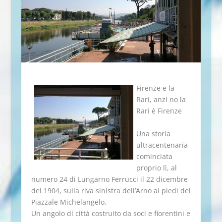
Firenze e la
Rari, anzi no la
Rari è Firenze
Una storia
ultracentenaria
cominciata
proprio lì, al
numero 24 di Lungarno Ferrucci il 22 dicembre
del 1904, sulla riva sinistra dell’Arno ai piedi del
Piazzale Michelangelo.
Un angolo di città costruito da soci e fiorentini e