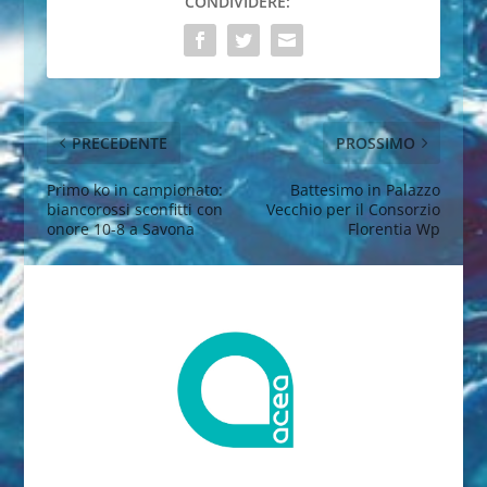
CONDIVIDERE:
PRECEDENTE
PROSSIMO
Primo ko in campionato:
Battesimo in Palazzo
biancorossi sconfitti con
Vecchio per il Consorzio
onore 10-8 a Savona
Florentia Wp