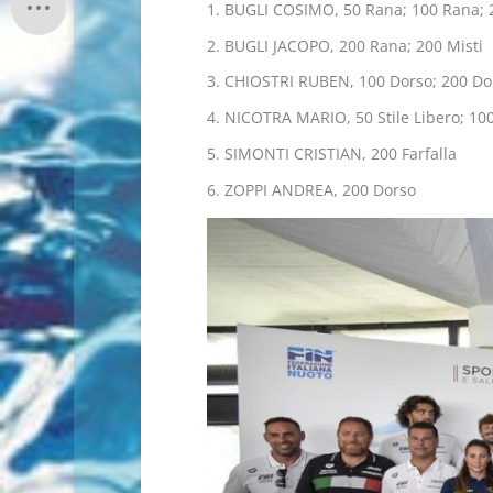
BUGLI COSIMO, 50 Rana; 100 Rana; 
BUGLI JACOPO, 200 Rana; 200 Misti
CHIOSTRI RUBEN, 100 Dorso; 200 Dors
NICOTRA MARIO, 50 Stile Libero; 100 
SIMONTI CRISTIAN, 200 Farfalla
ZOPPI ANDREA, 200 Dorso