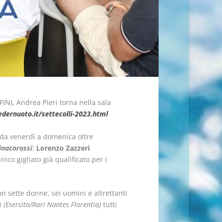
FIN), Andrea Pieri torna nella sala
dernuoto.it/settecolli-2023.html
e da venerdì a domenica oltre
inacorossi
:
Lorenzo Zazzeri
nico gigliato già qualificato per i
on sette donne, sei uomini e altrettanti
i (Esercito/Rari Nantes Florentia)
tutti