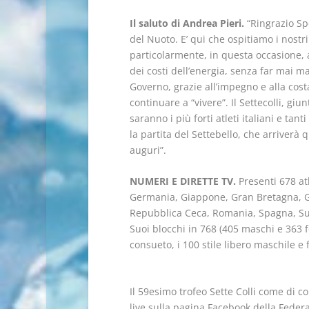
Il saluto di Andrea Pieri.
“Ringrazio Spo
del Nuoto. E’ qui che ospitiamo i nost
particolarmente, in questa occasione, a
dei costi dell’energia, senza far mai 
Governo, grazie all’impegno e alla cost
continuare a “vivere”. Il Settecolli, g
saranno i più forti atleti italiani e ta
la partita del Settebello, che arriver
auguri”.
NUMERI E DIRETTE TV.
Presenti 678 atl
Germania, Giappone, Gran Bretagna, Gre
Repubblica Ceca, Romania, Spagna, Sud
Suoi blocchi in 768 (405 maschi e 363 f
consueto, i 100 stile libero maschile 
Il 59esimo trofeo Sette Colli come di c
live sulla pagina Facebook della Federaz