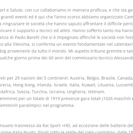
rt e Salute, con cui collaboriamo in maniera proficua, e che sta ge
ri grandi eventi ed è qui che l’anno scorso abbiamo organizzato Cam
 ringraziare le società che hanno saputo affrontare il difficile per
mancare il supporto a tecnici ed atleti. Hanno sofferto tanto ma h
anza di Paolo Barelli che si è impegnato affinchè le società non fos
iunto alla 59esima, si conferma un evento fondamentale nel calendario
nti big provenienti da tutto il mondo. Mi aspetto tribune gremite e t
à qualche giorno prima dei 60 anni del commissario tecnico Alessan
eti per 29 nazioni dei 5 continenti: Austria, Belgio, Brasile, Canad
cia, Hong Kong, Irlanda, Israele, Italia, Kuwait, Lituania, Lussemb
africa, Svezia, Turchia, Ucraina, Ungheria, Vietnam.
emmine) per un totale di 1919 presenze gara totali (1026 maschili e
e femminili paralimpici nel programma.
onsueto trasmesso da Rai Sport +HD, ad eccezione delle batterie del
ione Italia Nuoto. Finali sotto le stelle del cielo capitolino, dalle 1