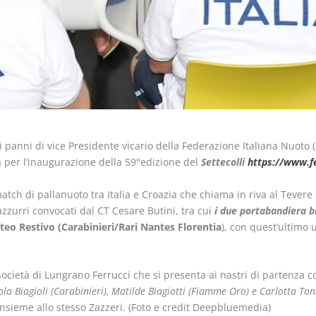
i panni di vice Presidente vicario della Federazione Italiana Nuoto (
 per l’inaugurazione della 59°edizione del
Settecolli
https://www.fe
match di pallanuoto tra Italia e Croazia che chiama in riva al Tever
azzurri convocati dal CT Cesare Butini, tra cui
i due portabandiera b
teo Restivo (Carabinieri/Rari Nantes Florentia
), con quest’ultimo u
 società di Lungrano Ferrucci che si presenta ai nastri di partenza c
la Biagioli (Carabinieri), Matilde Biagiotti (Fiamme Oro) e Carlotta Ton
 insieme allo stesso Zazzeri. (Foto e credit Deepbluemedia)