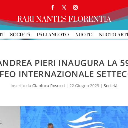
RARI NANTES FLORENTIA
TI
SOCIETÀ
PALLANUOTO
NUOTO
NUOTO ART
ANDREA PIERI INAUGURA LA 5
FEO INTERNAZIONALE SETTEC
Inserito da
Gianluca Rosucci
|
22 Giugno 2023
|
Società