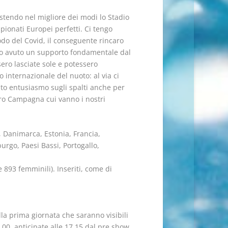
stendo nel migliore dei modi lo Stadio
pionati Europei perfetti. Ci tengo
iodo del Covid, il conseguente rincaro
anno avuto un supporto fondamentale dal
sero lasciate sole e potessero
 internazionale del nuoto: al via ci
anto entusiasmo sugli spalti anche per
dro Campagna cui vanno i nostri
a, Danimarca, Estonia, Francia,
urgo, Paesi Bassi, Portogallo,
 893 femminili). Inseriti, come di
la prima giornata che saranno visibili
8.00, anticipate alle 17.15 dal pre show,