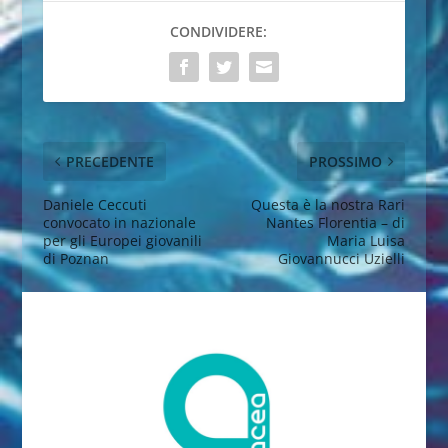
CONDIVIDERE:
PRECEDENTE
PROSSIMO
Daniele Ceccuti
Questa è la nostra Rari
convocato in nazionale
Nantes Florentia – di
per gli Europei giovanili
Maria Luisa
di Poznan
Giovannucci Uzielli