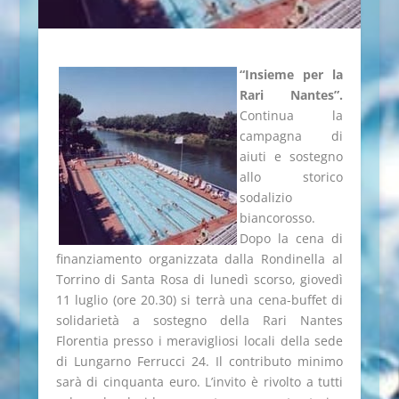
“Insieme per la
Rari Nantes”.
Continua la
campagna di
aiuti e sostegno
allo storico
sodalizio
biancorosso.
Dopo la cena di
finanziamento organizzata dalla Rondinella al
Torrino di Santa Rosa di lunedì scorso, giovedì
11 luglio (ore 20.30) si terrà una cena-buffet di
solidarietà a sostegno della Rari Nantes
Florentia presso i meravigliosi locali della sede
di Lungarno Ferrucci 24. Il contributo minimo
sarà di cinquanta euro. L’invito è rivolto a tutti