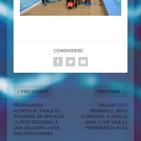
CONDIVIDERE:
PRECEDENTE
PROSSIMO
PROPAGANDA
PALLANUOTO
FLORENTIA, FINALE DI
FEMMINILE, BIVIO
STAGIONE DA APPLAUSI:
FLORENTIA: A SORI LA
15 PODI REGIONALI E
GARA 3 CHE VALE LA
UNA SQUADRA UNITA
PERMANENZA IN A2
DALL’ENTUSIASMO