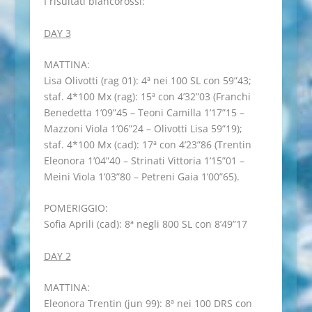
I risultati biancorossi:
DAY 3
MATTINA:
Lisa Olivotti (rag 01): 4ª nei 100 SL con 59”43;
staf. 4*100 Mx (rag): 15ª con 4’32”03 (Franchi
Benedetta 1’09”45 – Teoni Camilla 1’17”15 –
Mazzoni Viola 1’06”24 – Olivotti Lisa 59”19);
staf. 4*100 Mx (cad): 17ª con 4’23”86 (Trentin
Eleonora 1’04”40 – Strinati Vittoria 1’15”01 –
Meini Viola 1’03”80 – Petreni Gaia 1’00”65).
POMERIGGIO:
Sofia Aprili (cad): 8ª negli 800 SL con 8’49”17
DAY 2
MATTINA:
Eleonora Trentin (jun 99): 8ª nei 100 DRS con