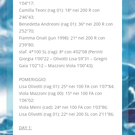
1’04”17;
Camilla Teoni (rag 01): 18ª nei 200 R con
2’46”43;
Benedetta Andreoni (rag 01): 36ª nei 200 R con
2’52”70;
Fiamma Onali (jun 1998): 21ª nei 200 R con
2’39”80;
staf. 4*100 SL (rag): 8ª con 4’02”08 (Perinti
Giorgia 1’00”22 – Olivotti Lisa 59”31 – Gregni
Gaia 1’02”12 – Mazzoni Viola 1’00”43);
POMERIGGIO:
Lisa Olivotti (rag 01): 25ª nei 100 FA con 1’07”84;
Viola Mazzoni (rag 00): 15ª nei 100 FA con
1’06”02;
Viola Meini (cad): 24ª nei 100 FA con 1’03”86;
Lisa Olivotti (rag 01): 22ª nei 200 SL con 2’11”86;
DAY 1: