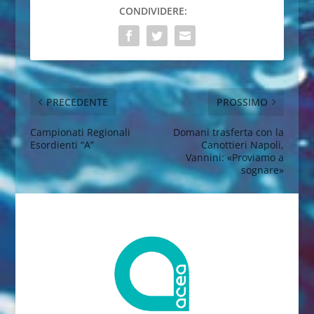
CONDIVIDERE:
PRECEDENTE
PROSSIMO
Campionati Regionali
Domani trasferta con la
Esordienti “A”
Canottieri Napoli,
Vannini: «Proviamo a
sognare»