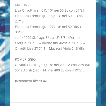
MATTINA:
Lisa Olivotti (rag 01): 10ª nei 50 SL con 27”87;
Eleonora Trentin (jun 99): 13ª nei 50 SL con
27”15;
Eleonora Trentin (jun 99): 10ª nei 50 DRS con
30”47;
staf 4*200 SL (rag): 5ª con 8’45”34 (Perinti
Giorgia 2’10”33 – Baldassini Alessia 2’10”92 –
Olivotti Lisa 2’10”41 – Mazzoni Viola 2’13”68)
POMERIGGIO:
Olivotti Lisa (rag 01): 18ª nei 200 FA con 2’29”84;
Sofia Aprili (cad): 14ª nei 400 SL con 4’19”51.
{fcomment id=2934}