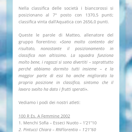
Nella classifica delle società i biancorossi si
posizionano al 7° posto con 1370,5 punti;
classifica vinta dall’Aquatica con 2656,0 punti.
Queste le parole di Matteo, allenatore del
gruppo fiorentino: «
Sono molto contento del
risultato, nonostante il posizionamento in
classifica non altissimo. La squadra funziona
molto bene, i ragazzi si sono divertiti – soprattutto
perché abbiamo dormito tutti insieme – e la
maggior parte di essi ha anche migliorato la
propria posizione in classifica, sintomo che il
lavoro svolto ha dato i frutti sperati
».
Vediamo i podi dei nostri atleti:
100 R Es. A Femmine 2002
1. Menchi Sofia – Esseci Nuoto – 1’21”10
2. Pintucci Chiara – RNFlorentia – 1’21”60