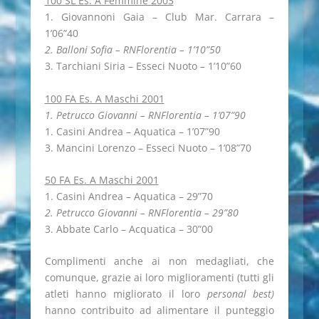
100 SL Es. A Femmine 2003
1. Giovannoni Gaia – Club Mar. Carrara –
1’06”40
2. Balloni Sofia – RNFlorentia – 1’10”50
3. Tarchiani Siria – Esseci Nuoto – 1’10”60
100 FA Es. A Maschi 2001
1. Petrucco Giovanni – RNFlorentia – 1’07”90
1. Casini Andrea – Aquatica – 1’07”90
3. Mancini Lorenzo – Esseci Nuoto – 1’08”70
50 FA Es. A Maschi 2001
1. Casini Andrea – Aquatica – 29”70
2. Petrucco Giovanni – RNFlorentia – 29”80
3. Abbate Carlo – Acquatica – 30”00
Complimenti anche ai non medagliati, che
comunque, grazie ai loro miglioramenti (tutti gli
atleti hanno migliorato il loro
personal best)
hanno contribuito ad alimentare il punteggio