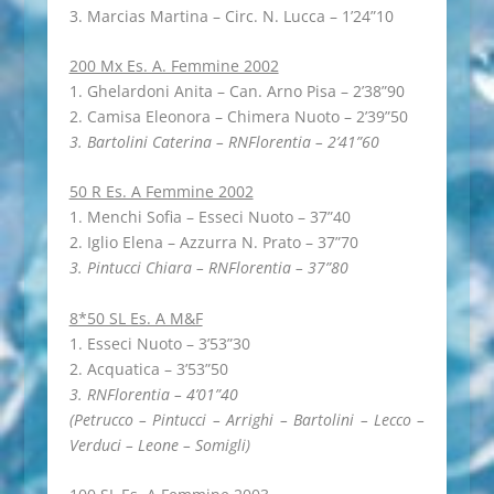
3. Marcias Martina – Circ. N. Lucca – 1’24”10
200 Mx Es. A. Femmine 2002
1. Ghelardoni Anita – Can. Arno Pisa – 2’38”90
2. Camisa Eleonora – Chimera Nuoto – 2’39”50
3. Bartolini Caterina – RNFlorentia – 2’41”60
50 R Es. A Femmine 2002
1. Menchi Sofia – Esseci Nuoto – 37”40
2. Iglio Elena – Azzurra N. Prato – 37”70
3. Pintucci Chiara – RNFlorentia – 37”80
8*50 SL Es. A M&F
1. Esseci Nuoto – 3’53”30
2. Acquatica – 3’53”50
3. RNFlorentia – 4’01”40
(Petrucco – Pintucci – Arrighi – Bartolini – Lecco –
Verduci – Leone – Somigli)