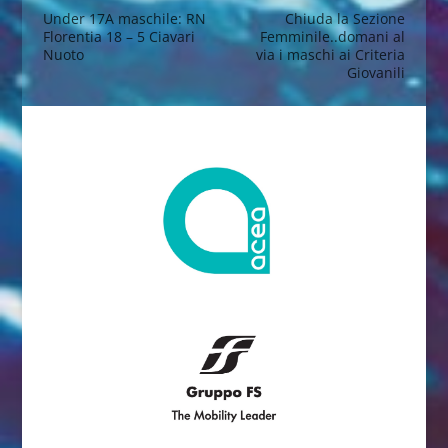
Under 17A maschile: RN
Chiuda la Sezione
Florentia 18 – 5 Ciavari
Femminile..domani al
Nuoto
via i maschi ai Criteria
Giovanili