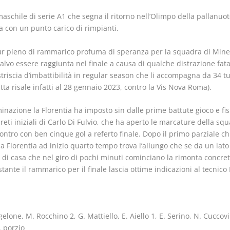
schile di serie A1 che segna il ritorno nell’Olimpo della pallanuoto 
a con un punto carico di rimpianti.
 pieno di rammarico profuma di speranza per la squadra di Minetti
salvo essere raggiunta nel finale a causa di qualche distrazione fata
striscia d’imbattibilità in regular season che li accompagna da 34 tu
itta risale infatti al 28 gennaio 2023, contro la Vis Nova Roma).
azione la Florentia ha imposto sin dalle prime battute gioco e fis
 reti iniziali di Carlo Di Fulvio, che ha aperto le marcature della s
ontro con ben cinque gol a referto finale. Dopo il primo parziale chi
la Florentia ad inizio quarto tempo trova l’allungo che se da un lato s
i di casa che nel giro di pochi minuti cominciano la rimonta concreti
ante il rammarico per il finale lascia ottime indicazioni al tecnico 
one, M. Rocchino 2, G. Mattiello, E. Aiello 1, E. Serino, N. Cuccovillo
G. porzio