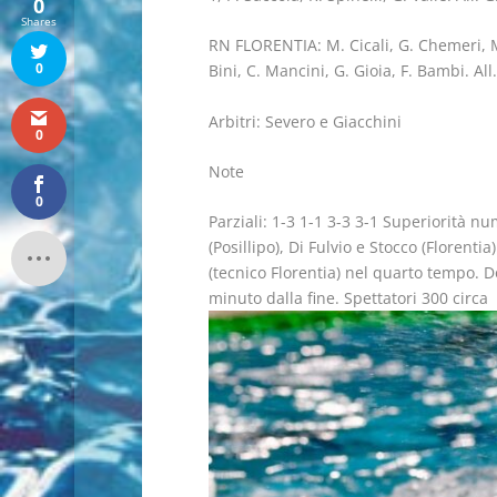
0
Shares
RN FLORENTIA: M. Cicali, G. Chemeri, M.
0
Bini, C. Mancini, G. Gioia, F. Bambi. All.
Arbitri: Severo e Giacchini
0
Note
0
Parziali: 1-3 1-1 3-3 3-1 Superiorità num
(Posillipo), Di Fulvio e Stocco (Florent
(tecnico Florentia) nel quarto tempo. D
minuto dalla fine. Spettatori 300 circa