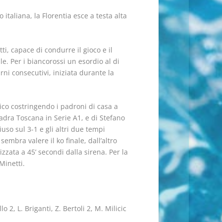
italiana, la Florentia esce a testa alta
, capace di condurre il gioco e il
le. Per i biancorossi un esordio al di
rni consecutivi, iniziata durante la
ico costringendo i padroni di casa a
quadra Toscana in Serie A1, e di Stefano
uso sul 3-1 e gli altri due tempi
embra valere il ko finale, dall’altro
zzata a 45’ secondi dalla sirena. Per la
Minetti.
 2, L. Briganti, Z. Bertoli 2, M. Milicic