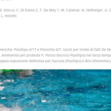
 Stocco, C. Di Fulvio 2, T. De Mey 1, M. Calamai, N. Hofmeijer, G. C
 L. minetti
eriche: Posillipo 4/17 e Florentia 4/7. Usciti per limite di falli De 
ia). Ammonito per proteste P. Porzio (tecnico Posillipo) nel terzo tem
oppia espulsione definitiva per Saccoia (Posillipo) e Bini (Florentia