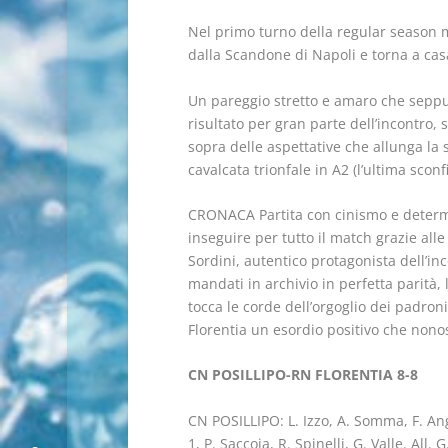
Nel primo turno della regular season ma
dalla Scandone di Napoli e torna a cas
Un pareggio stretto e amaro che seppur
risultato per gran parte dell’incontro, 
sopra delle aspettative che allunga la 
cavalcata trionfale in A2 (l’ultima sconf
CRONACA Partita con cinismo e determin
inseguire per tutto il match grazie alle
Sordini, autentico protagonista dell’inc
mandati in archivio in perfetta parità, 
tocca le corde dell’orgoglio dei padron
Florentia un esordio positivo che nonost
CN POSILLIPO-RN FLORENTIA 8-8
CN POSILLIPO: L. Izzo, A. Somma, F. Angel
1, P. Saccoia, R. Spinelli, G. Valle. All. 